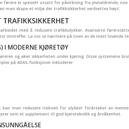
 førere er spesielt utsatt for påvirkning fra jevnaldrende, noe 
kan man skape et miljø der trafikksikkerhet verdsettes høyt.
 TRAFIKKSIKKERHET
i arbeidet med å redusere trafikkulykker. Avanserte førerstøt
t inntreffer. La oss se nærmere på noen av de mest lovende tek
) I MODERNE KJØRETØY
reren og øker sikkerheten under kjøring. Disse systemene bru
mpler på ADAS-funksjoner inkluderer:
, kan man redusere risikoen for ulykker forårsaket av mennesk
gerer som et supplement til god kjøreteknikk og årvåkenhet.
ONSUNNGÅELSE