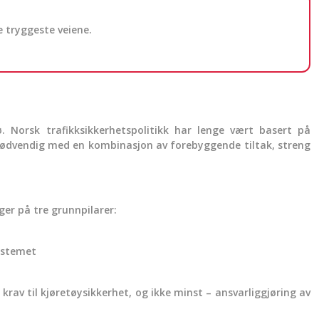
e tryggeste veiene.
ø. Norsk trafikksikkerhetspolitikk har lenge vært basert på
t nødvendig med en kombinasjon av forebyggende tiltak, streng
ger på tre grunnpilarer:
systemet
 krav til kjøretøysikkerhet, og ikke minst – ansvarliggjøring av