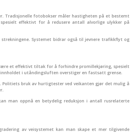
kker. Tradisjonelle fotobokser måler hastigheten på et bestemt
esielt effektivt for å redusere antall alvorlige ulykker på
strekningene. Systemet bidrar også til jevnere trafikkflyt og
være et effektivt tiltak for å forhindre promillekjøring, spesielt
linnholdet i utåndingsluften overstiger en fastsatt grense.
 Politiets bruk av hurtigtester ved veikanten gjør det mulig å
r.
kan man oppnå en betydelig reduksjon i antall rusrelaterte
ppgradering av veisystemet kan man skape et mer tilgivende