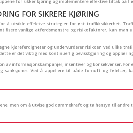
ippene for sikker kjøring og implementere effektive tiltak på fle
RING FOR SIKRERE KJØRING
or å utvikle effektive strategier for økt trafikksikkerhet. Tra
entifisere vanlige atferdsmønstre og risikofaktorer, kan man u
 egne kjøreferdigheter og undervurderer risikoen ved ulike traf
e dette er det viktig med kontinuerlig bevisstgjøring og opplæring
n av informasjonskampanjer, insentiver og konsekvenser. For ek
g sanksjoner. Ved å appellere til både fornuft og følelser, 
glene, men om å utvise god dømmekraft og ta hensyn til andre tra