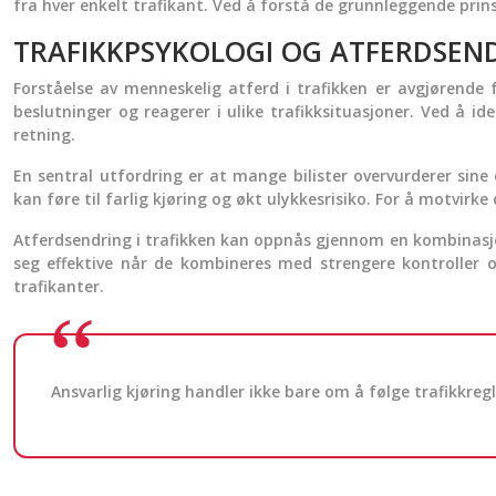
fra hver enkelt trafikant. Ved å forstå de grunnleggende prins
TRAFIKKPSYKOLOGI OG ATFERDSEND
Forståelse av menneskelig atferd i trafikken er avgjørende f
beslutninger og reagerer i ulike trafikksituasjoner. Ved å id
retning.
En sentral utfordring er at mange bilister overvurderer sine
kan føre til farlig kjøring og økt ulykkesrisiko. For å motvirk
Atferdsendring i trafikken kan oppnås gjennom en kombinasjo
seg effektive når de kombineres med strengere kontroller o
trafikanter.
Ansvarlig kjøring handler ikke bare om å følge trafikkre