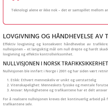
Teknologi alene er ikke nok – det er samspillet mellom a
LOVGIVNING OG HÅNDHEVELSE AV 
Effektiv lovgivning og konsekvent håndhevelse av trafikkre
nullvisjonen – et langsiktig mål om null drepte og hardt ska
lovgivning og effektiv kontrollvirksomhet.
NULLVISJONEN I NORSK TRAFIKKSIKKERHET
Nullvisjonen ble innført i Norge i 2001 og har siden vært retni
Etikk: Ethvert menneskeliv er unikt og uerstattelig
Vitenskapelighet: Menneskets fysiske og mentale forutset
Ansvar: Myndighetene og trafikantene har et delt ansvar 
For å realisere nullvisjonen kreves det kontinuerlig arbeid på 
trafikantene selv.