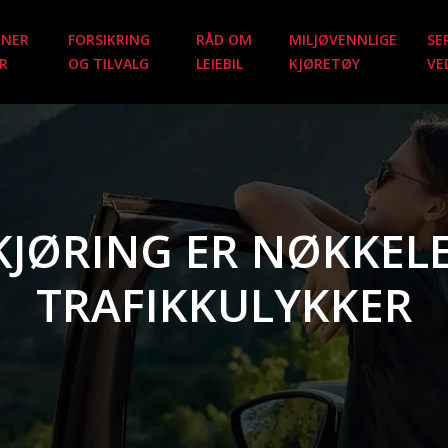
ONER
FORSIKRING
RÅD OM
MILJØVENNLIGE
SE
R
OG TILVALG
LEIEBIL
KJØRETØY
VE
KJØRING ER NØKKELE
TRAFIKKULYKKER