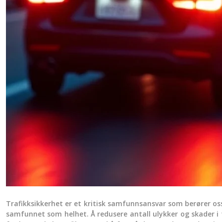
Trafikksikkerhet er et kritisk samfunnsansvar som berører oss 
samfunnet som helhet. Å redusere antall ulykker og skader i t