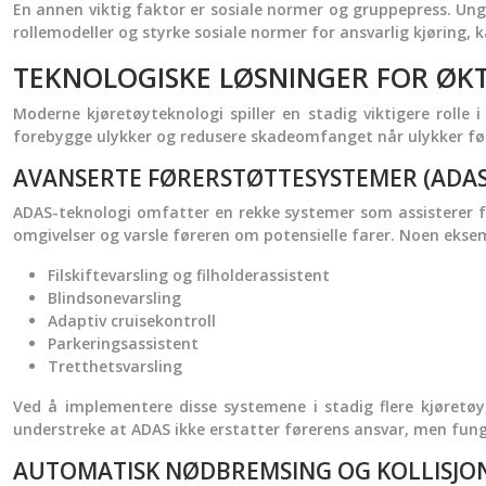
En annen viktig faktor er sosiale normer og gruppepress. Unge
rollemodeller og styrke sosiale normer for ansvarlig kjøring, 
TEKNOLOGISKE LØSNINGER FOR ØKT
Moderne kjøretøyteknologi spiller en stadig viktigere rolle 
forebygge ulykker og redusere skadeomfanget når ulykker førs
AVANSERTE FØRERSTØTTESYSTEMER (ADAS
ADAS-teknologi omfatter en rekke systemer som assisterer fø
omgivelser og varsle føreren om potensielle farer. Noen ekse
Filskiftevarsling og filholderassistent
Blindsonevarsling
Adaptiv cruisekontroll
Parkeringsassistent
Tretthetsvarsling
Ved å implementere disse systemene i stadig flere kjøretøy
understreke at ADAS ikke erstatter førerens ansvar, men fun
AUTOMATISK NØDBREMSING OG KOLLISJ