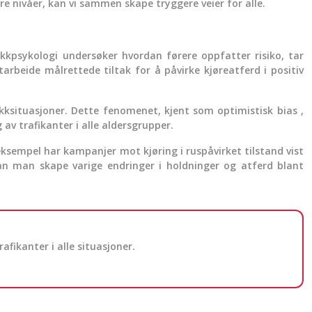
re nivåer, kan vi sammen skape tryggere veier for alle.
fikkpsykologi undersøker hvordan førere oppfatter risiko, tar
tarbeide målrettede tiltak for å påvirke kjøreatferd i positiv
ikksituasjoner. Dette fenomenet, kjent som optimistisk bias ,
 av trafikanter i alle aldersgrupper.
sempel har kampanjer mot kjøring i ruspåvirket tilstand vist
kan man skape varige endringer i holdninger og atferd blant
fikanter i alle situasjoner.