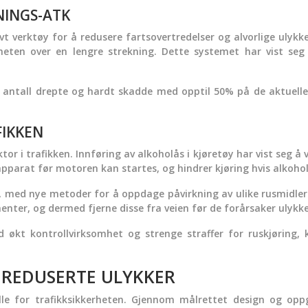
NINGS-ATK
ivt verktøy for å redusere fartsovertredelser og alvorlige uly
en over en lengre strekning. Dette systemet har vist seg sp
 antall drepte og hardt skadde med opptil 50% på de aktuelle 
FIKKEN
tor i trafikken. Innføring av alkoholås i kjøretøy har vist seg å 
 apparat før motoren kan startes, og hindrer kjøring hvis alkoho
r, med nye metoder for å oppdage påvirkning av ulike rusmidler.
enter, og dermed fjerne disse fra veien før de forårsaker ulykke
økt kontrollvirksomhet og strenge straffer for ruskjøring, 
 REDUSERTE ULYKKER
olle for trafikksikkerheten. Gjennom målrettet design og o