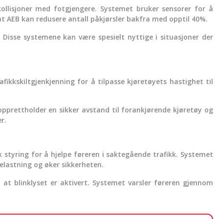
ollisjoner med fotgjengere. Systemet bruker sensorer for å
at AEB kan redusere antall påkjørsler bakfra med opptil 40%.
. Disse systemene kan være spesielt nyttige i situasjoner der
fikkskiltgjenkjenning for å tilpasse kjøretøyets hastighet til
 opprettholder en sikker avstand til forankjørende kjøretøy og
r.
 styring for å hjelpe føreren i saktegående trafikk. Systemet
belastning og øker sikkerheten.
n at blinklyset er aktivert. Systemet varsler føreren gjennom