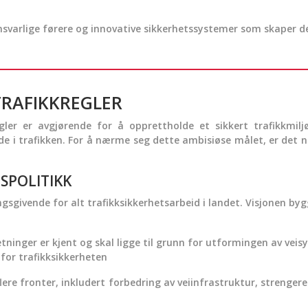
nsvarlige førere og innovative sikkerhetssystemer som skaper d
TRAFIKKREGLER
gler er avgjørende for å opprettholde et sikkert trafikkmilj
dde i trafikken. For å nærme seg dette ambisiøse målet, er de
SPOLITIKK
ngsgivende for alt trafikksikkerhetsarbeid i landet. Visjonen byg
ninger er kjent og skal ligge til grunn for utformingen av vei
for trafikksikkerheten
flere fronter, inkludert forbedring av veiinfrastruktur, strengere