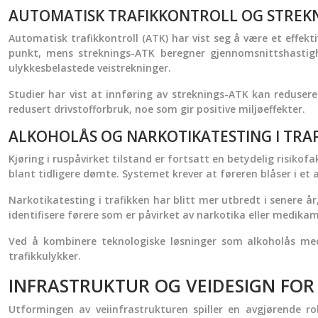
AUTOMATISK TRAFIKKONTROLL OG STREK
Automatisk trafikkontroll (ATK) har vist seg å være et effekt
punkt, mens streknings-ATK beregner gjennomsnittshastighet
ulykkesbelastede veistrekninger.
Studier har vist at innføring av streknings-ATK kan redusere
redusert drivstofforbruk, noe som gir positive miljøeffekter.
ALKOHOLÅS OG NARKOTIKATESTING I TRA
Kjøring i ruspåvirket tilstand er fortsatt en betydelig risikofak
blant tidligere dømte. Systemet krever at føreren blåser i et
Narkotikatesting i trafikken har blitt mer utbredt i senere å
identifisere førere som er påvirket av narkotika eller medikam
Ved å kombinere teknologiske løsninger som alkoholås med 
trafikkulykker.
INFRASTRUKTUR OG VEIDESIGN FOR
Utformingen av veiinfrastrukturen spiller en avgjørende r