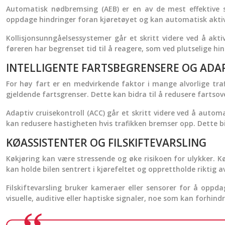
Automatisk nødbremsing (AEB) er en av de mest effektive s
oppdage hindringer foran kjøretøyet og kan automatisk aktiver
Kollisjonsunngåelsessystemer går et skritt videre ved å akti
føreren har begrenset tid til å reagere, som ved plutselige hin
INTELLIGENTE FARTSBEGRENSERE OG ADA
For høy fart er en medvirkende faktor i mange alvorlige trafi
gjeldende fartsgrenser. Dette kan bidra til å redusere fartso
Adaptiv cruisekontroll (ACC) går et skritt videre ved å autom
kan redusere hastigheten hvis trafikken bremser opp. Dette bidr
KØASSISTENTER OG FILSKIFTEVARSLING
Køkjøring kan være stressende og øke risikoen for ulykker. K
kan holde bilen sentrert i kjørefeltet og opprettholde riktig 
Filskiftevarsling bruker kameraer eller sensorer for å oppda
visuelle, auditive eller haptiske signaler, noe som kan forhi