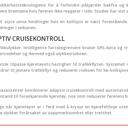
ikkerhetsteknologiene for å forhindre påkjørsler bakfra og k
e bremsene hvis føreren ikke reagerer i tide. Studier har vist 
vt styre unna hindringer hvis en kollisjon er nært forestående
dringer i veibanen.
PTIV CRUISEKONTROLL
kkulykker. Intelligente fartsbegrensere bruker GPS-data og tra
vertredelser og dermed også ulykkesrisikoen.
atisk tilpasse kjøretøyets hastighet til trafikkflyten. Systemet
ar til jevnere trafikkflyt og reduserer risikoen for kø-kollisjone
øassistenter kombinerer adaptiv cruisekontroll med automatisk
avstand til forankjørende kjøretøy, noe som reduserer førerens 
ge når kjøretøyet er i ferd med å krysse en kjørefeltlinje ute
ndre ulykker forårsaket av uoppmerksomhet eller tretthet.